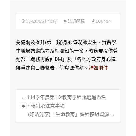
06/20/25 Friday
法規函釋
EG9424
為協助及提升(第一類)身心障礙師資生、實習學
生職場適應能力及相關知能一案，教育部提供勞
動部「職務再設計DM」及「各地方政府身心障
礙重建窗口聯繫表」等資源供參。
詳如附件
Post
←
114學年度第1次教育學程甄選通過名
單、報到及注意事項
(好站分享)「生命教育」課程模組資源
→
navigation