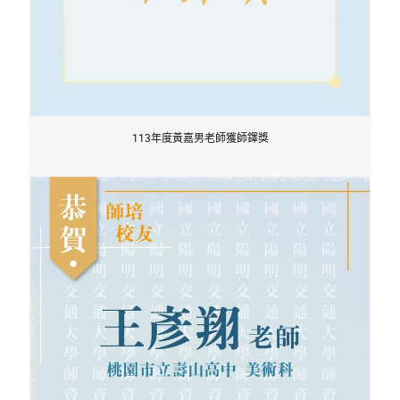
113年度黃嘉男老師獲師鐸獎