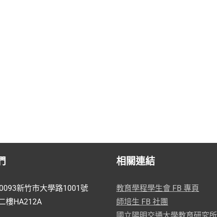
們
相關連結
0093新竹市大學路1001號
教育學程學生會 FB 專頁
樓HA212A
師培生 FB 社團
國立陽明交通大學教育研究所