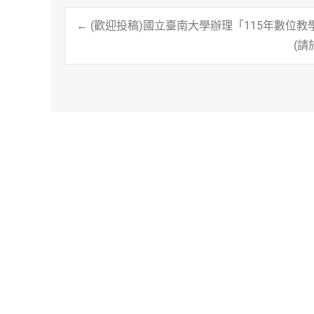
Post
←
(歡迎投稿)國立臺南大學辦理「115年數位教學教案競
(請
navigation