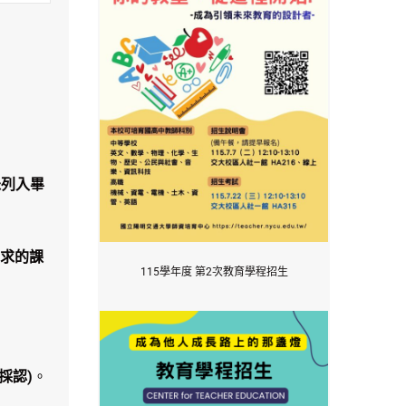
未列入畢
要求的課
115學年度 第2次教育學程招生
採認)
。