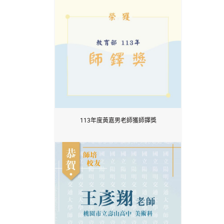
113年度黃嘉男老師獲師鐸獎