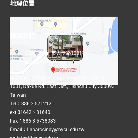
地理位置
聯絡我們
地址：300093新竹市大學路1001號
人社一館二樓HA212A
Address
：
HSS Building 1 Room HA212A, No.
1001, Daxue Rd. East Dist., Hsinchu City 300093,
Taiwan
Tel：886-3-5712121
ext 31642、31640
Fax：886-3-5738083
Email：linparocindy@nycu.edu.tw