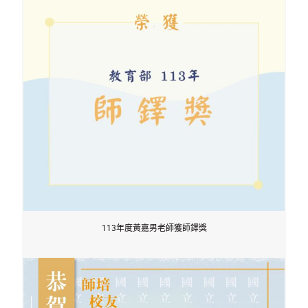
113年度黃嘉男老師獲師鐸獎