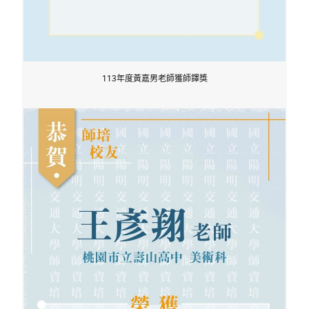
113年度黃嘉男老師獲師鐸獎