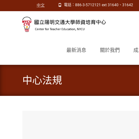
中文
電話：886-3-5712121 ext 31640、31642
Skip
to
最新消息
關於我們
成
content
中心法規