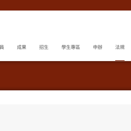
員
成果
招生
學生專區
申辦
法規