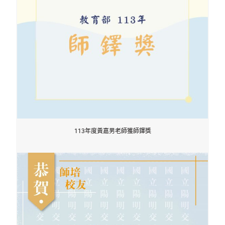
113年度黃嘉男老師獲師鐸獎