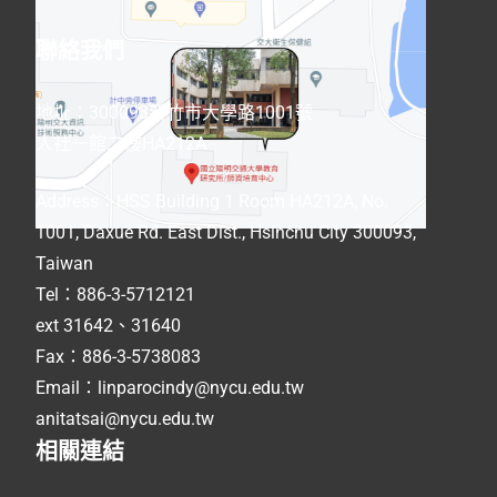
聯絡我們
地址：300093新竹市大學路1001號
人社一館二樓HA212A
Address
：
HSS Building 1 Room HA212A, No.
1001, Daxue Rd. East Dist., Hsinchu City 300093,
Taiwan
Tel：886-3-5712121
ext 31642、31640
Fax：886-3-5738083
Email：linparocindy@nycu.edu.tw
anitatsai@nycu.edu.tw
相關連結