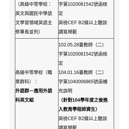
（高級中等學校：
字第1020081542號函核
英文與國民中學語
定
文學習領域英語主
英檢CEF B2級以上聽說
修專長並列）
讀寫規範
102.05.28臺教師（二）
字第1020081542號函核
定
高級中等學校（職
104.01.16臺教師（二）
業群科）：
字第1040006865號函補
外語群－應用外語
充說明
科英文組
（針對104學年度之後進
入教育學程師資生）
英檢CEF B2級以上聽說
讀寫規範