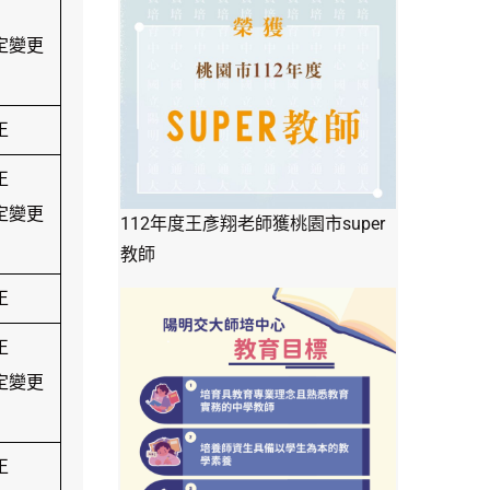
核定變更
正
正
核定變更
112年度王彥翔老師獲桃園市super
教師
正
正
核定變更
正