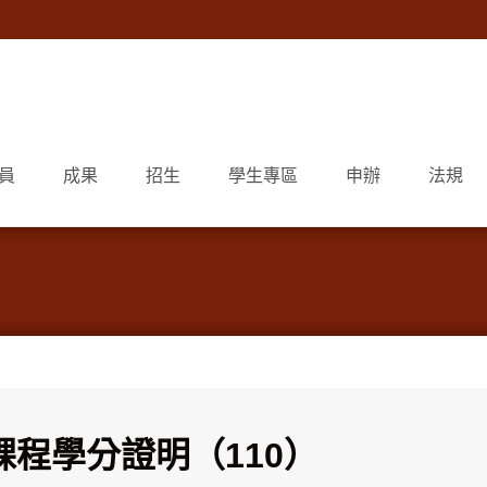
員
成果
招生
學生專區
申辦
法規
課程學分證明（110）