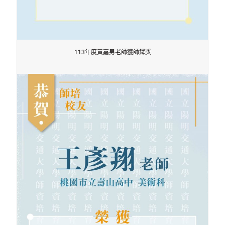
113年度黃嘉男老師獲師鐸獎