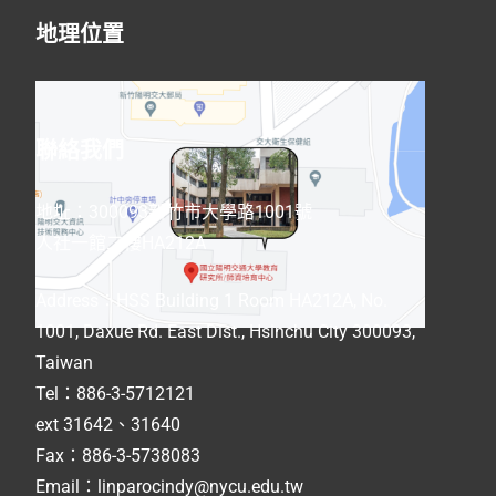
地理位置
聯絡我們
地址：300093新竹市大學路1001號
人社一館二樓HA212A
Address
：
HSS Building 1 Room HA212A, No.
1001, Daxue Rd. East Dist., Hsinchu City 300093,
Taiwan
Tel：886-3-5712121
ext 31642、31640
Fax：886-3-5738083
Email：linparocindy@nycu.edu.tw