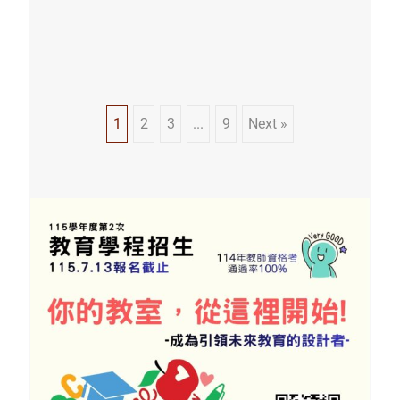
Posts
1
2
3
...
9
Next »
navigation