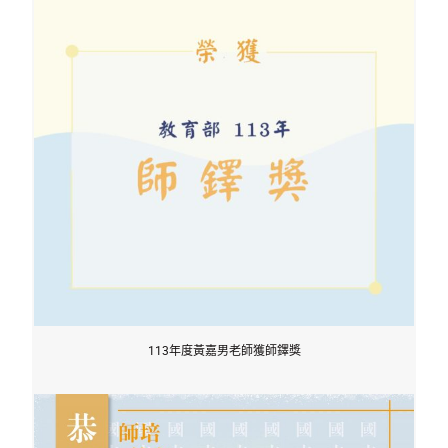
113年度黃嘉男老師獲師鐸獎