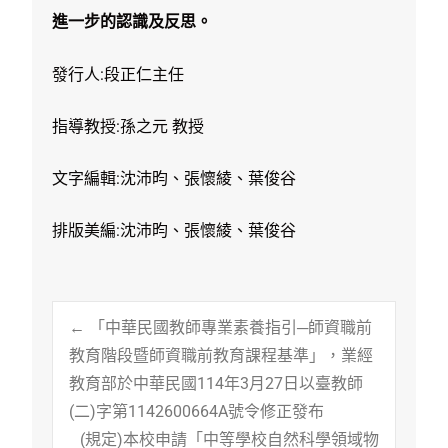
進一步的認識及反思
。
發行人:段正仁主任
指導教授:孫之元 教授
文字編輯:沈沛昀、張懷綾、葉俊谷
排版美編:沈沛昀、張懷綾、葉俊谷
Post
←
「中華民國教師專業素養指引─師資職前
教育階段暨師資職前教育課程基準」，業經
教育部於中華民國114年3月27日以臺教師
navigation
(二)字第1142600664A號令修正發布
(規定)本校申請「中等學校自然科學領域物