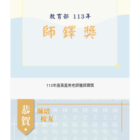
113年度黃嘉男老師獲師鐸獎