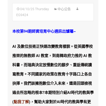
04/10/25 Thursday
中心公告
EG9424
本校第94期師資培育中心通訊出爐囉~
AI 及數位技術正快速改變教育樣貌。從英國學校
推崇的無教師 AI 教室，到南韓政府力推的 AI 教
科書，而瑞典決定放慢數位的腳步、重返傳統讀
寫教育。不同國家的政策在教育十字路口上各自
抉擇。我們該擁抱數位介入未來，還是回頭檢視
過去所忽略的根本?
本期特別介紹
AI時代的教與學
(
點我了解
)，
幫助大家對於AI時代的教與學有更