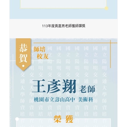
113年度黃嘉男老師獲師鐸獎