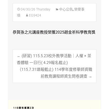
04/30/26 Thursday
中心公告
,
榮譽事
項
EG9424
恭賀孫之元講座教授榮獲2025趙金祈科學教育獎
Post
←
(研習) 115.5.23校外教學活動｜人權 × 茶
香體驗 一日行( 4.29報名截止)
（115.7.31填報截止) 114學年度修畢師資職
navigation
前教育課程師資生問卷調查
→