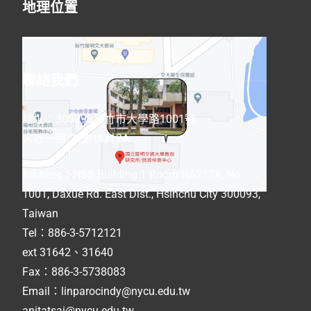
地理位置
聯絡我們
地址：300093新竹市大學路1001號
人社一館二樓HA212A
Address
：
HSS Building 1 Room HA212A, No.
1001, Daxue Rd. East Dist., Hsinchu City 300093,
Taiwan
Tel：886-3-5712121
ext 31642、31640
Fax：886-3-5738083
Email：linparocindy@nycu.edu.tw
anitatsai@nycu.edu.tw