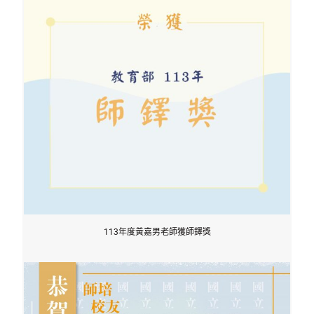
113年度黃嘉男老師獲師鐸獎