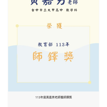
113年度黃嘉男老師獲師鐸獎