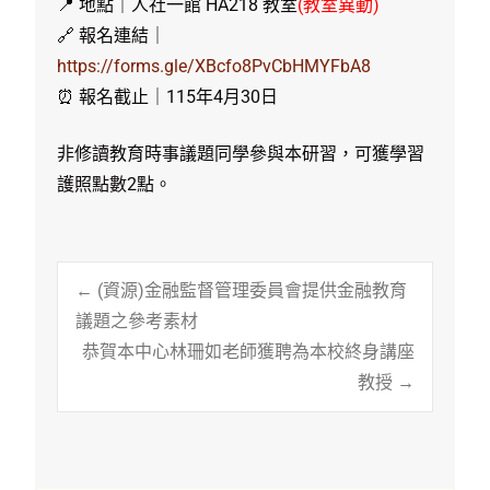
📍 地點｜人社一館 HA218 教室
(教室異動)
🔗 報名連結｜
https://forms.gle/XBcfo8PvCbHMYFbA8
⏰ 報名截止｜115年4月30日
非修讀教育時事議題同學參與本研習，可獲學習
護照點數2點。
Post
←
(資源)金融監督管理委員會提供金融教育
議題之參考素材
恭賀本中心林珊如老師獲聘為本校終身講座
navigation
教授
→