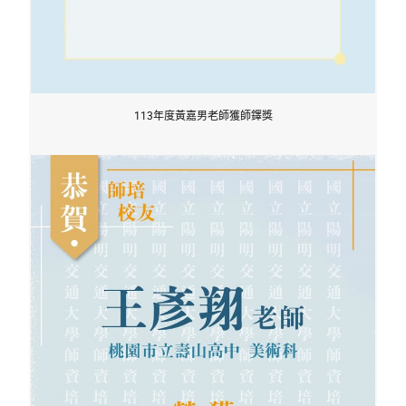
113年度黃嘉男老師獲師鐸獎