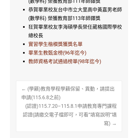
(數學科) 榮獲教育部111年師鐸獎
恭賀畢業校友台中市立大里高中黃嘉男老師
(數學科) 榮獲教育部113年師鐸獎
狂賀畢業校友李海碩學長榮任葳格國際學校
總校長
實習學生楷模獎獲獎名單
畢業生教甄金榜(96年迄今)
教師資格考試通過榜單(98年迄今)
Post
←
(學籍)教育學程學籍保留、異動，請提出
申請(115.6.8之前)
(認證)115.7.20–115.8.1申請教育專門課程
navigation
認證(請繳交電子檔即可，可看”填寫說明”填
寫)
→