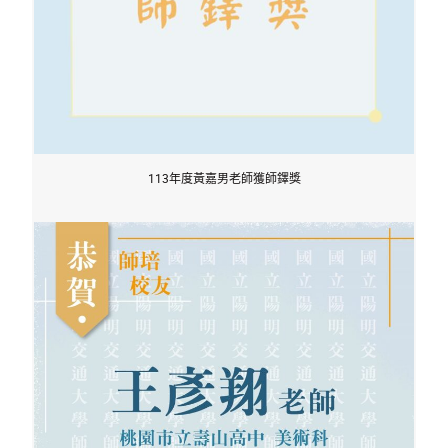
113年度黃嘉男老師獲師鐸獎