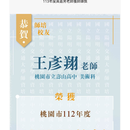
113年度黃嘉男老師獲師鐸獎