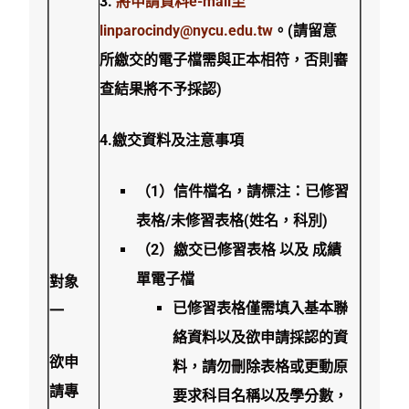
3.
將申請資料e-mail至
linparocindy@nycu.edu.tw
。(請留意
所繳交的電子檔需與正本相符，否則審
查結果將不予採認)
4.
繳交
資料及注意事項
（1）信件檔名，請標注：已修習
表格/未修習表格(姓名，科別)
（2）繳交已修習表格 以及 成績
單電子檔
對象
已修習表格僅需填入基本聯
一
絡資料以及欲申請採認的資
欲申
料，請勿刪除表格或更動原
請
專
要求科目名稱以及學分數，