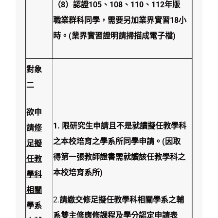
（8）認證105、108、110、112年版
職業群科同學，需要另加業界實習18小
時。(業界實習證明請掃描成電子檔)
對象
二
欲申
1.
限研究生申請且不是就讀擬任教學科
請
修
之本校培育之學系所同學申請。(因取
足擬
得第一張教師證書需就讀該任教學科之
任教
本校培育系所)
學科
相關
2.
請
繳交
修足擬任教學科相關學系之輔
學系
系雙主修應修課程及學分認定申請表