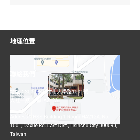
地理位置
聯絡我們
地址：300093新竹市大學路1001號
人社一館二樓HA212A
Address
：
HSS Building 1 Room HA212A, No.
1001, Daxue Rd. East Dist., Hsinchu City 300093,
Taiwan