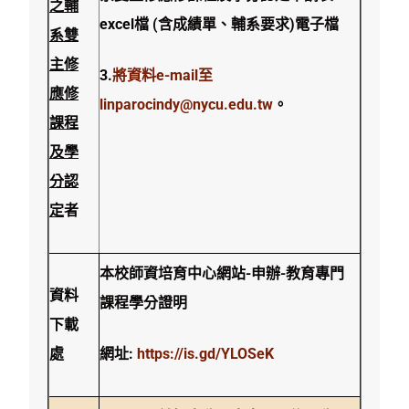
之輔
excel檔 (含成績單、輔系要求)電子檔
系雙
主修
3.
將資料e-mail至
應修
linparocindy@nycu.edu.tw
。
課程
及學
分認
定
者
本校師資培育中心網站-申辦-教育專門
資料
課程學分證明
下載
處
網址:
https://is.gd/YLOSeK