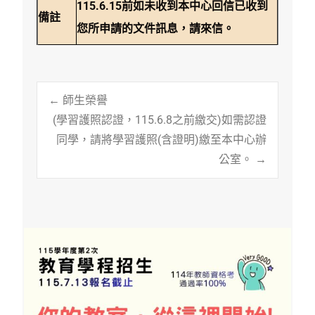
115.6.15前如未收到本中心回信已收到
備註
您所申請的文件訊息，請來信。
Post
←
師生榮譽
(學習護照認證，115.6.8之前繳交)如需認證
同學，請將學習護照(含證明)繳至本中心辦
navigation
公室。
→