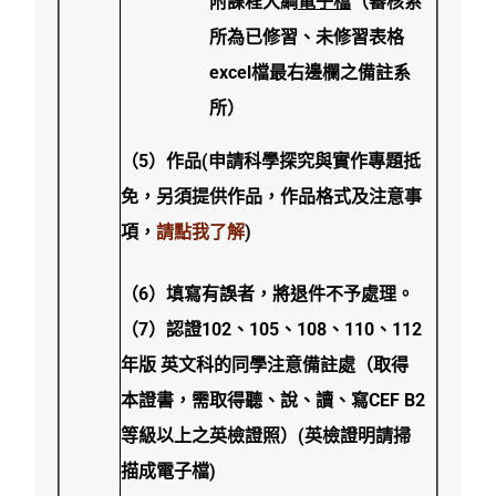
附
課程大綱
電子檔
（審核系
所為已修習、未修習表格
excel檔最右邊欄之備註系
所）
（5）作品(申請科學探究與實作專題抵
免，另須提供作品，作品格式及注意事
項，
請點我了解
)
（6）填寫有誤者，將退件不予處理。
（7）認證102、105、108、110、112
年版 英文科的同學注意備註處（取得
本證書，需取得聽、說、讀、寫CEF B2
等級以上之英檢證照）(英檢證明請掃
描成電子檔)